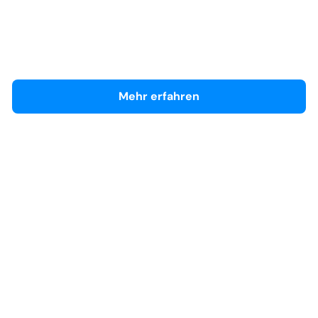
Volvo Hilden
Händlerseite
Mehr erfahren
Hyundai Service-Zentrum (Hyundai, Renault,
Dacia)