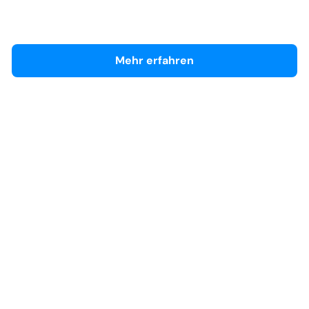
Händlerseite
Mehr erfahren
Hyundai Vertriebs-Zentrum (Hyundai)
Händlerseite