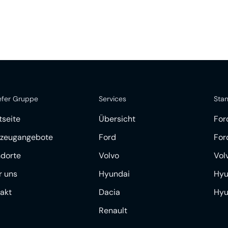
efer Gruppe
Services
Sta
tseite
Übersicht
For
rzeugangebote
Ford
For
ndorte
Volvo
Vol
r uns
Hyundai
Hyu
akt
Dacia
Hyu
Renault