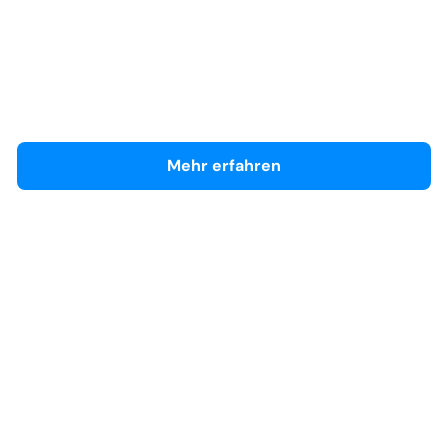
Hyundai Service-Zentrum (Hyundai, Renault,
Dacia)
Händlerseite
Mehr erfahren